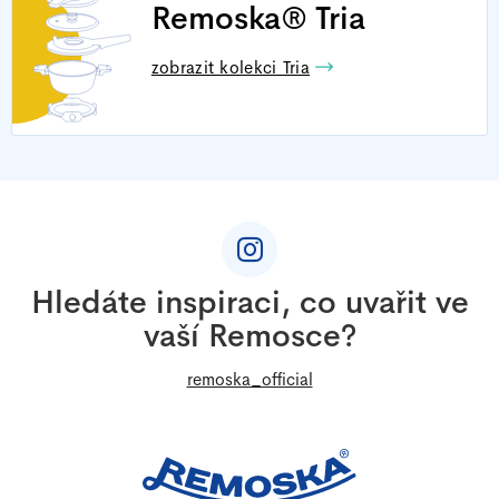
Remoska® Tria
zobrazit kolekci Tria
Z
á
p
a
Hledáte inspiraci, co uvařit ve
t
vaší Remosce?
í
remoska_official