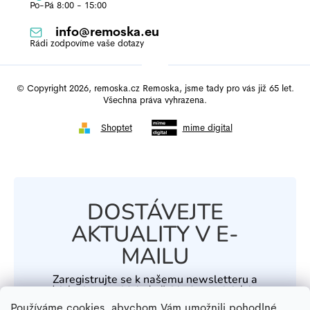
info
@
remoska.eu
© Copyright 2026, remoska.cz Remoska, jsme tady pro vás již 65 let.
Všechna práva vyhrazena.
Shoptet
mime digital
DOSTÁVEJTE
AKTUALITY V E-
MAILU
Zaregistrujte se k našemu newsletteru a
získávejte pravidelný přehled o novinkách a
speciálních akcích.
Používáme cookies, abychom Vám umožnili pohodlné