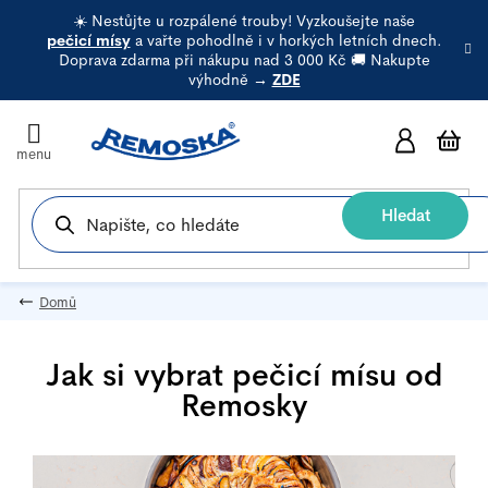
Přejít
☀️ Nestůjte u rozpálené trouby! Vyzkoušejte naše
na
pečicí mísy
a vařte pohodlně i v horkých letních dnech.
Doprava zdarma při nákupu nad 3 000 Kč 🚚 Nakupte
obsah
výhodně →
ZDE
N
k
Hledat
Domů
Jak si vybrat pečicí mísu od
Remosky