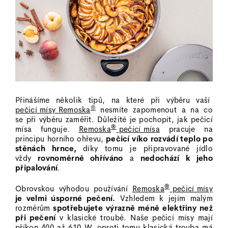
Přinášíme několik tipů, na které při výběru vaší
®
pečicí mísy Remoska
nesmíte zapomenout a na co
se při výběru zaměřit. Důležité je pochopit, jak pečicí
®
mísa funguje.
Remoska
pečicí mísa
pracuje na
principu horního ohřevu,
pečicí víko
rozvádí teplo po
stěnách hrnce,
díky tomu je připravované jídlo
vždy
rovnoměrně ohříváno
a
nedochází k jeho
připalování
.
®
Obrovskou výhodou používání
Remoska
pečicí mísy
je velmi úsporné pečení.
Vzhledem k jejím malým
rozměrům
spotřebujete výrazně méně elektřiny než
při pečení
v klasické troubě. Naše pečicí mísy mají
příkon 400 až 610 W, oproti tomu klasická trouba má