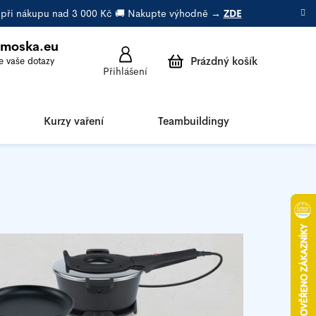
a při nákupu nad 3 000 Kč 🚚 Nakupte výhodně →
ZDE
emoska.eu
Prázdný košík
Přihlášení
Nákupní
košík
Kurzy vaření
Teambuildingy
Porad