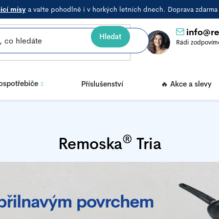
icí mísy
a vařte pohodlně i v horkých letních dnech. Doprava zdarm
info
@
r
Hledat
rospotřebiče
Příslušenství
🔥 Akce a slevy
®
Remoska
Tria