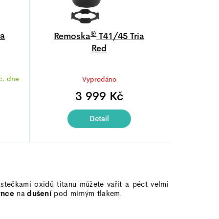
®
ia
Remoska
T41/45 Tria
Red
Průměrné
c. dne
Vyprodáno
í
hodnocení
produktu
3 999 Kč
je
4,9
Detail
z
5
.
hvězdiček.
stečkami oxidů titanu můžete vařit a péct velmi
rnce
na
dušení
pod mírným tlakem.