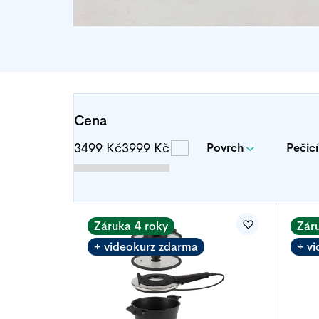
Cena
3499
Kč
3999
Kč
Povrch
Pečicí
V
ý
Záruka 4 roky
Zár
+ videokurz zdarma
+ v
p
i
s
p