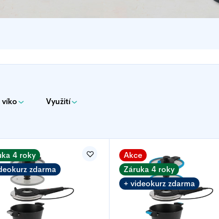
 víko
Využití
uka 4 roky
Akce
ideokurz zdarma
Záruka 4 roky
+ videokurz zdarma