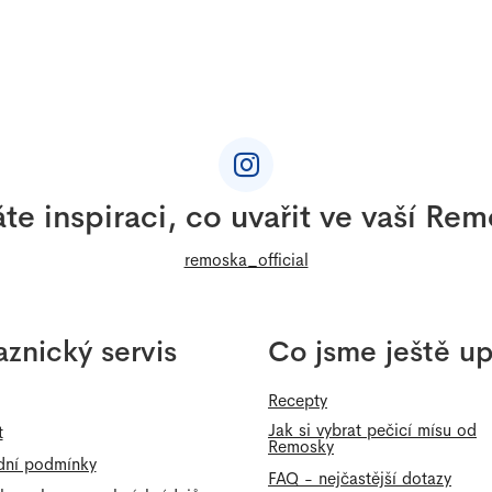
a
c
í
p
r
v
k
y
te inspiraci, co uvařit ve vaší Re
v
ý
remoska_official
p
i
s
znický servis
Co jsme ještě up
u
Recepty
Jak si vybrat pečicí mísu od
t
Remosky
ní podmínky
FAQ - nejčastější dotazy