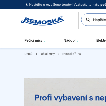
Přejít
☀️ Nestůjte u rozpálené trouby! Vyzkoušejte naše
peč
na
obsah
Pečicí mísy
Nádobí
Elekt
®
Domů
Pečicí mísy
Remoska
Tria