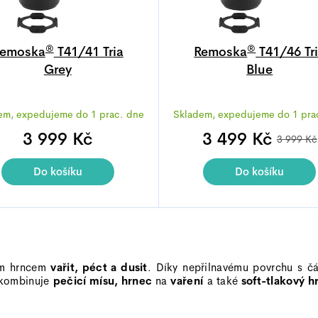
®
®
emoska
T41/41 Tria
Remoska
T41/46 Tr
Grey
Blue
Průměrné
Průměrné
em, expedujeme do 1 prac. dne
Skladem, expedujeme do 1 pra
hodnocení
hodnocen
produktu
produktu
3 999 Kč
3 499 Kč
3 999 Kč
je
je
4,9
4,8
Do košíku
Do košíku
z
z
5
5
hvězdiček.
hvězdiček
O
v
l
ím hrncem
vařit, péct a dusit
. Díky nepřilnavému povrchu s čá
á
kombinuje
pečicí mísu, hrnec
na
vaření
a také
soft-tlakový h
d