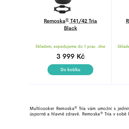
r
o
®
d
Remoska
T41/42 Tria
R
Black
u
k
Průměrné
t
Skladem, expedujeme do 1 prac. dne
Sklad
hodnocení
ů
produktu
3 999 Kč
je
4,7
Do košíku
z
5
hvězdiček.
®
Multicooker
Remoska
Tria
vám umožní s jedn
®
úsporně a hlavně zdravě.
Remoska
Tria
v sobě 