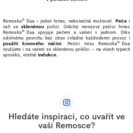
O
v
l
®
Remoska
Dua
-
jeden hrnec, nekonečně možností.
Peče
i
á
vaří se
skleněnou
policí. Odolný nerezový pečicí hrnec
d
®
Remoska
Dua
spojuje pečení a vaření v jednom. Díky
a
odolnému povrchu bez obav zvládne každodenní provoz i
®
použití kovového náčiní
. Pečicí mísu
Remoska
Dua
c
využijete i na vaření se skleněnou poklicí – na všech typech
í
sporáků, včetně
indukce.
p
r
v
k
Z
y
á
v
p
ý
a
p
Hledáte inspiraci, co uvařit ve
i
t
vaší Remosce?
s
í