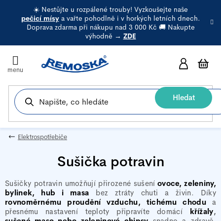
Přejít
☀️ Nestůjte u rozpálené trouby! Vyzkoušejte naše
na
pečicí mísy
a vařte pohodlně i v horkých letních dnech.
Doprava zdarma při nákupu nad 3 000 Kč 🚚 Nakupte
obsah
výhodně →
ZDE
N
k
Hledat
Elektrospotřebiče
Sušička potravin
Sušičky potravin umožňují přirozené sušení
ovoce, zeleniny,
bylinek, hub i masa
bez ztráty chuti a živin. Díky
rovnoměrnému proudění vzduchu, tichému chodu
a
přesnému nastavení teploty
připravíte domácí
křížaly
,
sušené maso nebo zeleninové chipsy
snadno a zdravě.