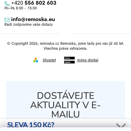
+420
556 802 603
info
@
remoska.eu
© Copyright 2026, remoska.cz Remoska, jsme tady pro vás již 65 let.
Všechna práva vyhrazena.
Shoptet
mime digital
DOSTÁVEJTE
AKTUALITY V E-
MAILU
SLEVA 150 Kč?
Zaregistrujte se k našemu newsletteru a
získávejte pravidelný přehled o novinkách a