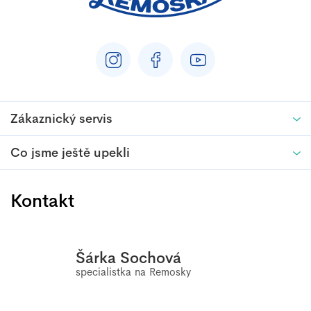
v
ý
p
i
s
u
Zákaznický servis
Co jsme ještě upekli
Kontakt
Šárka Sochová