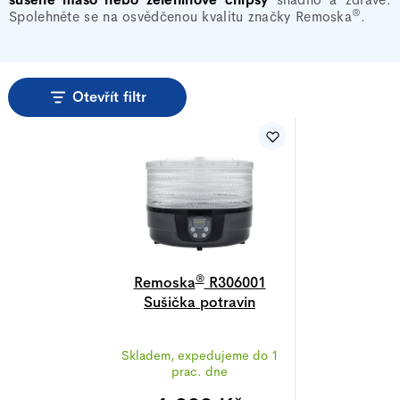
®
Spolehněte se na osvědčenou kvalitu značky
Remoska
.
Otevřít filtr
V
ý
p
i
s
p
r
®
Remoska
R306001
Sušička potravin
o
Maria
d
Průměrné
u
Skladem, expedujeme do 1
hodnocení
prac. dne
k
produktu