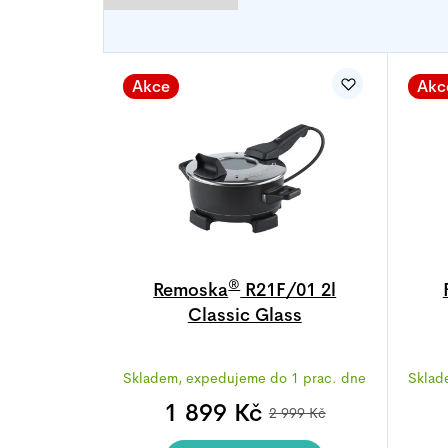
V
ý
Akce
Akc
p
i
s
p
r
o
®
d
Remoska
R21F/01 2l
Classic Glass
u
k
Průměrné
t
Skladem, expedujeme do 1 prac. dne
Sklad
hodnocení
ů
produktu
1 899 Kč
2 999 Kč
je