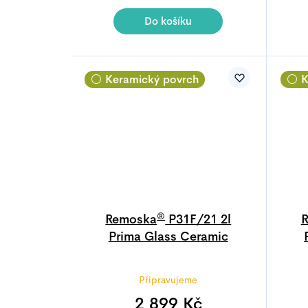
je
4,9
Do košíku
z
5
hvězdiček.
⚪ Keramický povrch
⚪ K
®
Remoska
P31F/21 2l
Prima Glass Ceramic
Připravujeme
2 899 Kč