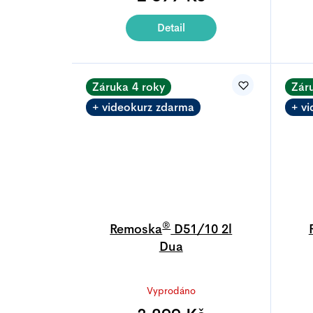
Detail
Záruka 4 roky
Zár
+ videokurz zdarma
+ v
®
Remoska
D51/10 2l
Dua
Průměrné
Vyprodáno
hodnocení
produktu