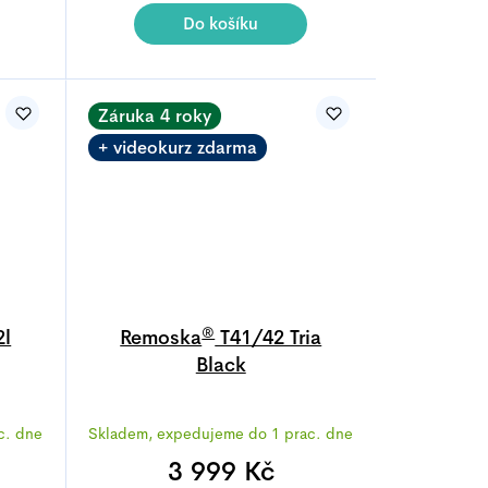
4,8
Do košíku
z
5
.
hvězdiček.
Záruka 4 roky
+ videokurz zdarma
®
2l
Remoska
T41/42 Tria
Black
Průměrné
c. dne
Skladem, expedujeme do 1 prac. dne
í
hodnocení
produktu
3 999 Kč