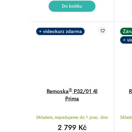
5,0
Do košíku
z
5
hvězdiček.
+ videokurz zdarma
Zár
+ v
®
Remoska
P32/01 4l
R
Prima
Průměrné
Skladem, expedujeme do 1 prac. dne
Sklad
hodnocení
produktu
2 799 Kč