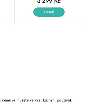
3 299 Kč
je
4,9
Detail
z
5
.
hvězdiček.
 čemu je můžete ve vaší kuchyni používat.