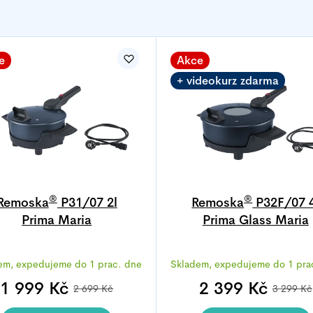
e
Akce
+ videokurz zdarma
®
®
Remoska
P31/07 2l
Remoska
P32F/07 4
Prima Maria
Prima Glass Maria
Průměrné
em, expedujeme do 1 prac. dne
Skladem, expedujeme do 1 pra
hodnocen
produktu
1 999 Kč
2 399 Kč
2 699 Kč
3 299 Kč
je