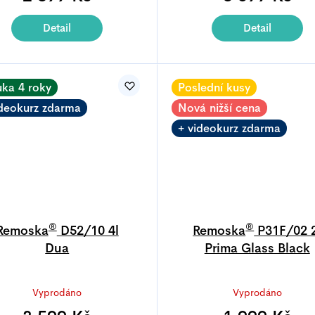
je
4,9
Detail
Detail
z
5
hvězdiček
uka 4 roky
Poslední kusy
ideokurz zdarma
Nová nižší cena
+ videokurz zdarma
®
®
Remoska
D52/10 4l
Remoska
P31F/02 2
Dua
Prima Glass Black
Průměrné
Průměrné
Vyprodáno
Vyprodáno
hodnocení
hodnocen
produktu
produktu