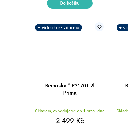
5,0
Do košíku
z
5
hvězdiček.
+ videokurz zdarma
+ v
®
Remoska
P31/01 2l
Prima
Průměrné
Skladem, expedujeme do 1 prac. dne
Sklad
hodnocení
produktu
2 499 Kč
je