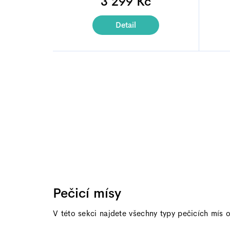
3 299 Kč
je
4,9
Detail
z
5
hvězdiček.
Pečicí mísy
V této sekci najdete všechny typy pečicích mís 