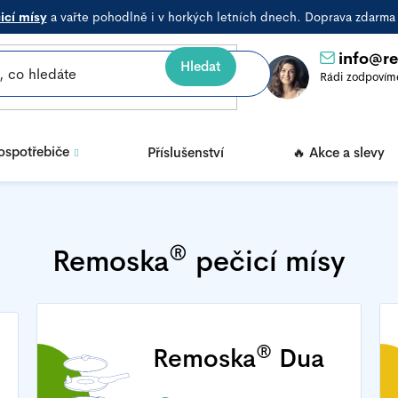
icí mísy
a vařte pohodlně i v horkých letních dnech. Doprava zdarm
info
@
r
Hledat
rospotřebiče
Příslušenství
🔥 Akce a slevy
®
Remoska
pečicí mísy
®
Remoska
Dua
a