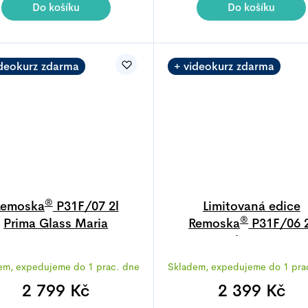
4,9
Do košíku
Do košíku
z
5
hvězdiček
ideokurz zdarma
+ videokurz zdarma
®
Remoska
P31F/07 2l
Limitovaná edice
®
Prima Glass Maria
Remoska
P31F/06 2
Prima Glass Magent
Průměrné
Průměrné
em, expedujeme do 1 prac. dne
Skladem, expedujeme do 1 pra
hodnocení
hodnocen
produktu
produktu
2 799 Kč
2 399 Kč
je
je