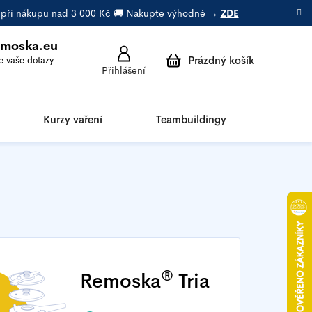
a při nákupu nad 3 000 Kč 🚚 Nakupte výhodně →
ZDE
emoska.eu
Prázdný košík
Přihlášení
Nákupní
košík
Kurzy vaření
Teambuildingy
Porad
®
Remoska
Tria