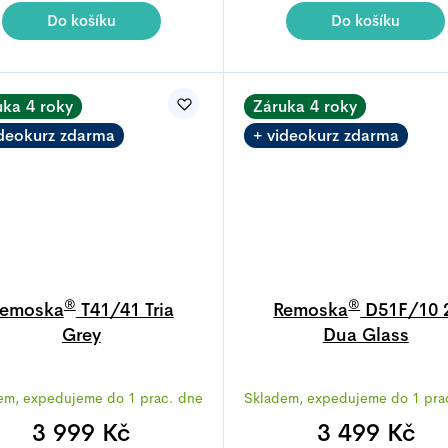
4,9
5,0
Do košíku
Do košíku
z
z
5
5
hvězdiček.
hvězdiček
uka 4 roky
Záruka 4 roky
ideokurz zdarma
+ videokurz zdarma
®
®
emoska
T41/41 Tria
Remoska
D51F/10 
Grey
Dua Glass
Průměrné
Průměrné
em, expedujeme do 1 prac. dne
Skladem, expedujeme do 1 pra
hodnocení
hodnocen
produktu
produktu
3 999 Kč
3 499 Kč