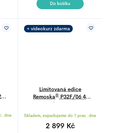
4,8
Do košíku
z
5
.
hvězdiček.
+ videokurz zdarma
Limitovaná edice
®
l
Remoska
P32F/06 4l
a
Prima Glass Magenta
Průměrné
c. dne
Skladem, expedujeme do 1 prac. dne
í
hodnocení
produktu
2 899 Kč
je