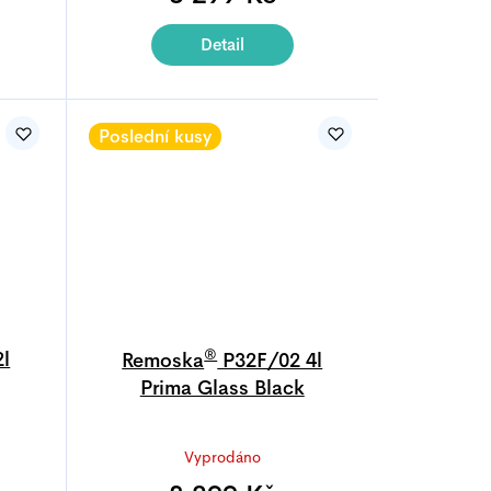
je
5,0
Detail
z
5
.
hvězdiček.
Poslední kusy
®
l
Remoska
P32F/02 4l
Prima Glass Black
Průměrné
Vyprodáno
í
hodnocení
produktu