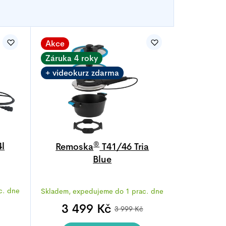
Akce
Záruka 4 roky
+ videokurz zdarma
®
l
Remoska
T41/46 Tria
Blue
Průměrné
c. dne
Skladem, expedujeme do 1 prac. dne
í
hodnocení
produktu
3 499 Kč
3 999 Kč
je