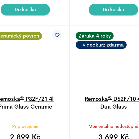
je
je
4,9
5,0
Do košíku
Do košíku
z
z
5
5
hvězdiček.
hvězdiček
eramický povrch
Záruka 4 roky
+ videokurz zdarma
®
®
Remoska
P32F/21 4l
Remoska
D52F/10 
Prima Glass Ceramic
Dua Glass
Průměrné
Připravujeme
Momentálně nedostupné
hodnocen
produktu
2 899 Kč
3 699 Kč