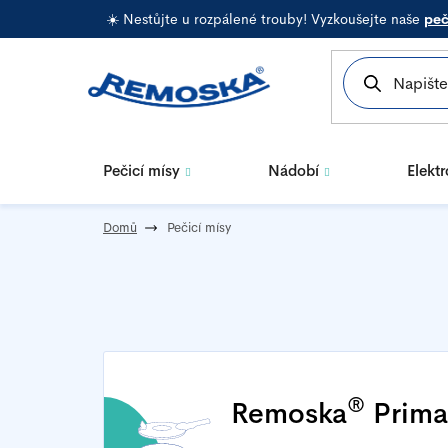
Přejít
☀️ Nestůjte u rozpálené trouby! Vyzkoušejte naše
peč
na
obsah
Pečicí mísy
Nádobí
Elekt
Domů
Pečicí mísy
®
Remoska
Prim