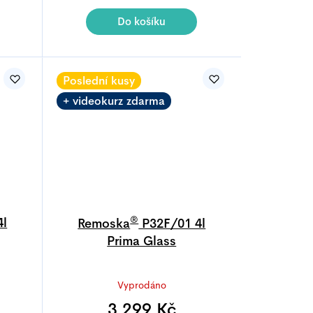
je
4,7
Do košíku
z
5
.
hvězdiček.
Poslední kusy
+ videokurz zdarma
®
4l
Remoska
P32F/01 4l
Prima Glass
Průměrné
Vyprodáno
í
hodnocení
produktu
3 299 Kč