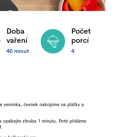
Doba
Počet
vaření
porcí
40 minut
4
me semínka, česnek nakrájíme na plátky a
 a opékejte zhruba 1 minutu. Poté přidáme
t.