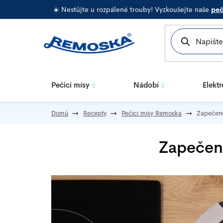
Přejít
☀️ Nestůjte u rozpálené trouby! Vyzkoušejte naše
peč
na
obsah
Pečicí mísy
Nádobí
Elekt
Domů
Recepty
Pečicí mísy Remoska
Zapečené
Zapečené