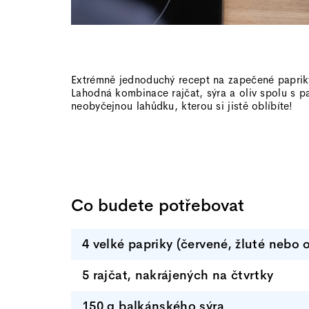
Extrémně jednoduchý recept na zapečené papriky
Lahodná kombinace rajčat, sýra a oliv spolu s pa
neobyčejnou lahůdku, kterou si jistě oblíbíte!
Co budete potřebovat
4 velké papriky (červené, žluté nebo 
5 rajčat, nakrájených na čtvrtky
150 g balkánského sýra