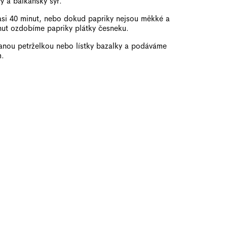
y a balkánský sýr.
asi 40 minut, nebo dokud papriky nejsou měkké a
inut ozdobíme papriky plátky česneku.
nou petrželkou nebo lístky bazalky a podáváme
m.