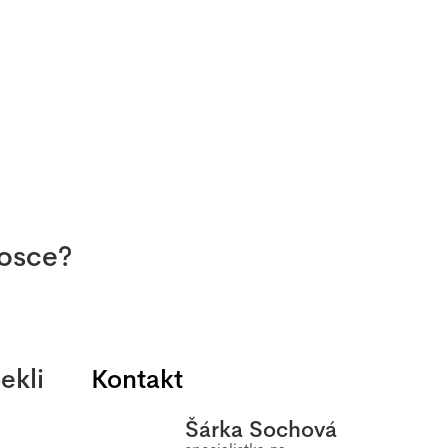
mosce?
ekli
Kontakt
Šárka Sochová