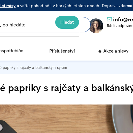
icí mísy
a vařte pohodlně i v horkých letních dnech. Doprava zdarm
info
@
r
Hledat
rospotřebiče
Příslušenství
🔥 Akce a slevy
 papriky s rajčaty a balkánským sýrem
 papriky s rajčaty a balkáns