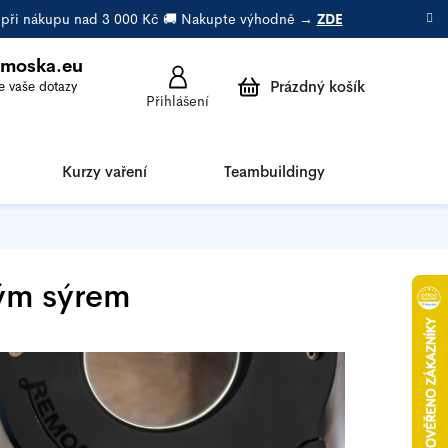
a při nákupu nad 3 000 Kč 🚚 Nakupte výhodně →
ZDE
emoska.eu
Prázdný košík
Přihlášení
Nákupní
košík
Kurzy vaření
Teambuildingy
Porad
kým sýrem