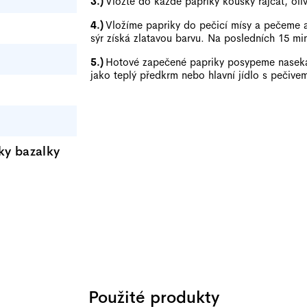
Vložte do každé papriky kousky rajčat, oliv
Vložíme papriky do pečicí mísy a pečeme 
sýr získá zlatavou barvu. Na posledních 15 m
Hotové zapečené papriky posypeme naseka
jako teplý předkrm nebo hlavní jídlo s pečive
ky bazalky
Použité produkty