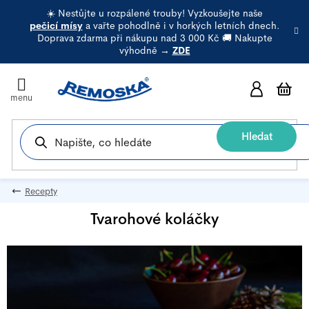
Přejít
☀️ Nestůjte u rozpálené trouby! Vyzkoušejte naše
na
pečicí mísy
a vařte pohodlně i v horkých letních dnech.
Doprava zdarma při nákupu nad 3 000 Kč 🚚 Nakupte
obsah
výhodně →
ZDE
N
k
Hledat
Recepty
Tvarohové koláčky