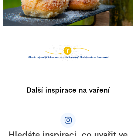
Další inspirace na vaření
Z
á
p
a
Hledáte inspiraci, co uvařit ve