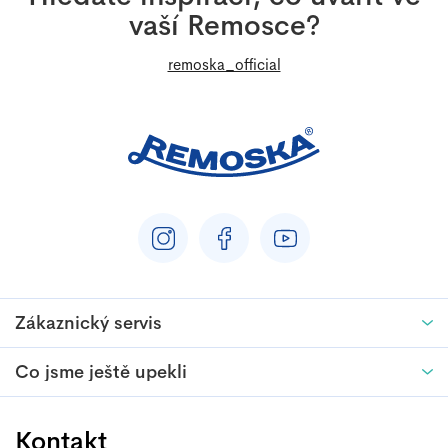
t
vaší Remosce?
í
remoska_official
Zákaznický servis
Co jsme ještě upekli
Kontakt