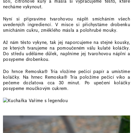
soli, citronové kůry a másla si vypracujeme těsto, které
necháme vykynout.
Nyní si připravíme tvarohovou náplň smícháním všech
uvedených ingrediencí. V misce si přichystáme drobenku
smícháním cukru, změklého másla a polohrubé mouky.
Až nám těsto vykyne, tak jej naporcujeme na stejné kousky,
ze kterých tvarujeme na pomoučeném válu kulaté koláčky.
Do středu uděláme důlek, naplníme jej tvarohovou náplní a
posypeme drobenkou.
Do hrnce Remoska® Tria vložíme pečicí papír a umístíme
koláčky. Na hrnec Remoska® Tria položíme pečicí víko a
pečeme dozlatova cca 30 minut. Po upečení koláčky
posypeme moučkovým cukrem.