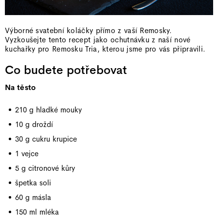
Výborné svatební koláčky přímo z vaší Remosky.
Vyzkoušejte tento recept jako ochutnávku z naší nové
kuchařky pro Remosku Tria, kterou jsme pro vás připravili.
Co budete potřebovat
Na těsto
210 g hladké mouky
10 g droždí
30 g cukru krupice
1 vejce
5 g citronové kůry
špetka soli
60 g másla
150 ml mléka