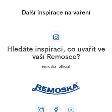
Další inspirace na vaření
Z
á
p
a
Hledáte inspiraci, co uvařit ve
t
vaší Remosce?
í
remoska_official