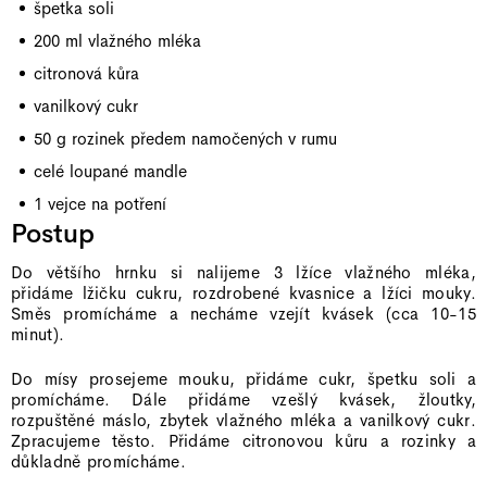
špetka soli
200 ml vlažného mléka
citronová kůra
vanilkový cukr
50 g rozinek předem namočených v rumu
celé loupané mandle
1 vejce na potření
Postup
Do většího hrnku si nalijeme 3 lžíce vlažného mléka,
přidáme lžičku cukru, rozdrobené kvasnice a lžíci mouky.
Směs promícháme a necháme vzejít kvásek (cca 10-15
minut).
Do mísy prosejeme mouku, přidáme cukr, špetku soli a
promícháme. Dále přidáme vzešlý kvásek, žloutky,
rozpuštěné máslo, zbytek vlažného mléka a vanilkový cukr.
Zpracujeme těsto. Přidáme citronovou kůru a rozinky a
důkladně promícháme.