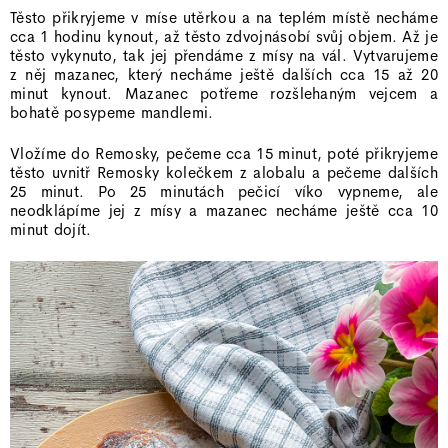
Těsto přikryjeme v míse utěrkou a na teplém místě necháme
cca 1 hodinu kynout, až těsto zdvojnásobí svůj objem. Až je
těsto vykynuto, tak jej přendáme z mísy na vál. Vytvarujeme
z něj mazanec, který necháme ještě dalších cca 15 až 20
minut kynout. Mazanec potřeme rozšlehaným vejcem a
bohatě posypeme mandlemi.
Vložíme do Remosky, pečeme cca 15 minut, poté přikryjeme
těsto uvnitř Remosky kolečkem z alobalu a pečeme dalších
25 minut. Po 25 minutách pečicí víko vypneme, ale
neodklápíme jej z mísy a mazanec necháme ještě cca 10
minut dojít.