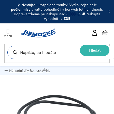
Přejít
☀️ Nestůjte u rozpálené trouby! Vyzkoušejte naše
na
pečicí mísy
a vařte pohodlně i v horkých letních dnech.
Doprava zdarma při nákupu nad 3 000 Kč 🚚 Nakupte
obsah
výhodně →
ZDE
N
k
Hledat
®
Náhradní díly Remoska
Tria