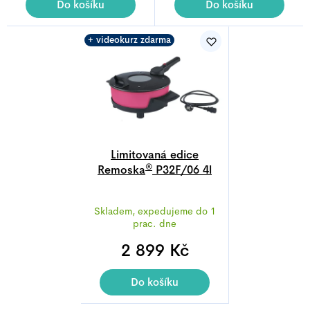
z
z
Do košíku
Do košíku
5
5
hvězdiček.
hvězdiček.
+ videokurz zdarma
Limitovaná edice
®
Remoska
P32F/06 4l
Prima Glass Magenta
Průměrné
Skladem, expedujeme do 1
hodnocení
prac. dne
produktu
2 899 Kč
je
4,8
z
Do košíku
5