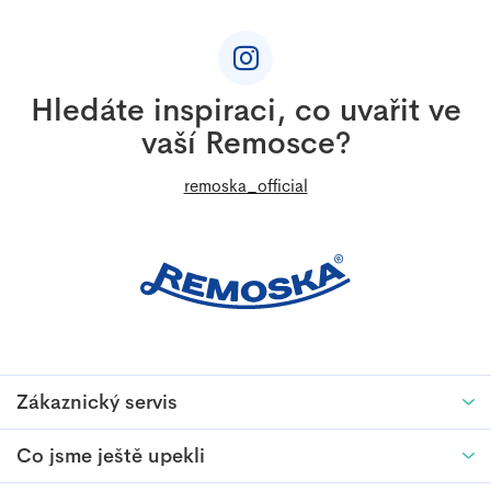
Z
hvězdiček.
á
p
a
Hledáte inspiraci, co uvařit ve
t
vaší Remosce?
í
remoska_official
Zákaznický servis
Co jsme ještě upekli