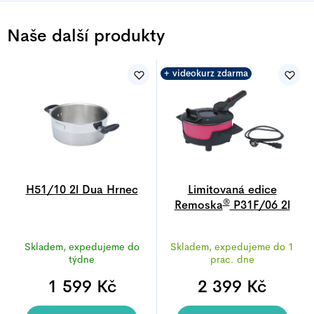
Naše další produkty
+ videokurz zdarma
H51/10 2l Dua Hrnec
Limitovaná edice
®
Remoska
P31F/06 2l
Prima Glass Magenta
Průměrné
Průměrné
Skladem, expedujeme do
Skladem, expedujeme do 1
hodnocení
hodnocení
týdne
prac. dne
produktu
produktu
1 599 Kč
je
2 399 Kč
je
4,7
5,0