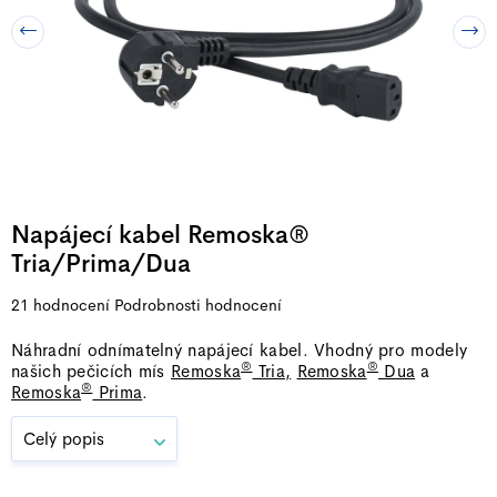
Napájecí kabel Remoska®
Tria/Prima/Dua
Průměrné
21 hodnocení
Podrobnosti hodnocení
hodnocení
Náhradní odnímatelný napájecí kabel. Vhodný pro modely
produktu
®
®
našich pečicích mís
Remoska
Tria,
Remoska
Dua
a
je
®
Remoska
Prima
.
5,0
z
Celý popis
5
hvězdiček.