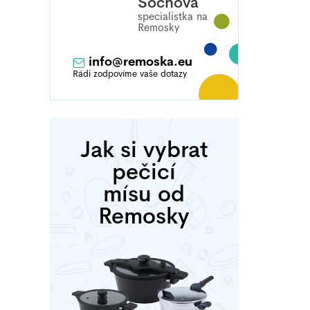
Sochová
info
@
remoska.eu
Jak si vybrat
pečicí
mísu od
Remosky