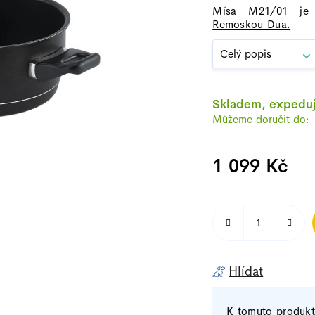
4,8
Mísa M21/01 je
z
Remoskou Dua.
5
Celý popis
hvězdiček.
Skladem, expeduj
1 099 Kč
Měrná cena:
Hlídat
K tomuto produk