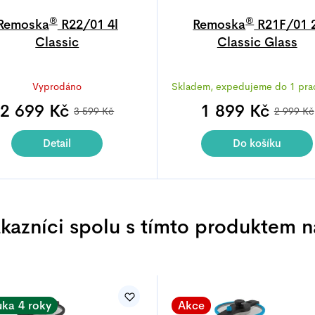
®
®
Remoska
R22/01 4l
Remoska
R21F/01 2
Classic
Classic Glass
Průměrné
Průměrné
Vyprodáno
Skladem, expedujeme do 1 pra
hodnocení
hodnocen
produktu
produktu
2 699 Kč
1 899 Kč
3 599 Kč
2 999 Kč
je
je
5,0
5,0
Detail
Do košíku
z
z
5
5
hvězdiček.
hvězdiček
ákazníci spolu s tímto produktem n
uka 4 roky
Akce