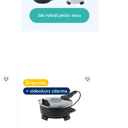
Jak vybrat pečicí mísu
Doprodej
+ videokurz zdarma