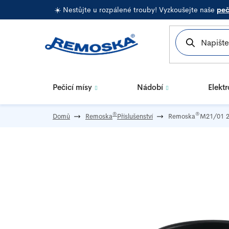
Přejít
☀️ Nestůjte u rozpálené trouby! Vyzkoušejte naše
peč
na
obsah
Pečicí mísy
Nádobí
Elekt
®
®
Domů
Remoska
Příslušenství
Remoska
M21/01 2l