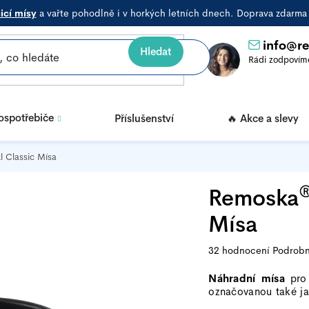
icí mísy
a vařte pohodlně i v horkých letních dnech. Doprava zdarm
info
@
r
Hledat
rospotřebiče
Příslušenství
🔥 Akce a slevy
 Classic Mísa
Remoska
Mísa
Průměrné
32 hodnocení
Podrobn
hodnocení
Náhradní mísa
pro
produktu
označovanou také j
je