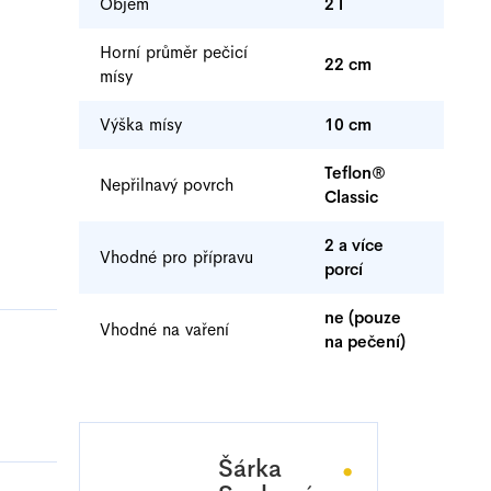
Objem
2 l
Horní průměr pečicí
22 cm
mísy
Výška mísy
10 cm
Teflon®
Nepřilnavý povrch
Classic
2 a více
Vhodné pro přípravu
porcí
ne (pouze
Vhodné na vaření
na pečení)
Šárka