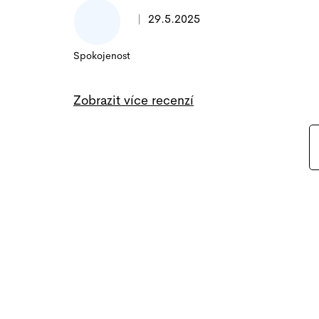
|
29.5.2025
Hodnocení produktu je 5 z 5 hvězdi
Spokojenost
Zobrazit více recenzí