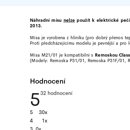
Náhradní mísu
nelze
použít k elektrické peč
2013.
Mísa je vyrobena z hliníku (pro dobrý přenos t
Proti předcházejícímu modelu je pevnější a pro 
Mísa M21/01 je kompatibilní s
Remoskou Class
(Modely:
Remoska P31/01
,
Remoska P31F/01
,
Hodnocení
5
Průměrné
32 hodnocení
hodnocení
produktu
je
5
30x
4,8
z
4
1x
5
3
0x
hvězdiček.