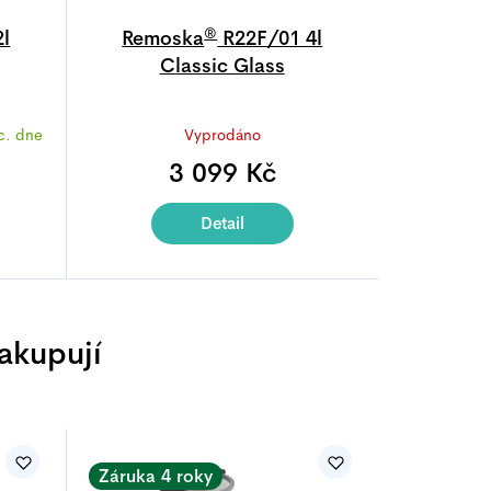
®
l
Remoska
R22F/01 4l
Classic Glass
Průměrné
c. dne
Vyprodáno
í
hodnocení
produktu
3 099 Kč
je
4,8
Detail
z
5
.
hvězdiček.
akupují
Záruka 4 roky