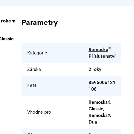
 rokem
Doplňkové
parametry
lassic.
®
Remoska
Kategorie
Příslušenství
Záruka
2 roky
8595006121
EAN
108
Remoska®
Classic,
Vhodné pro
Remoska®
Dua