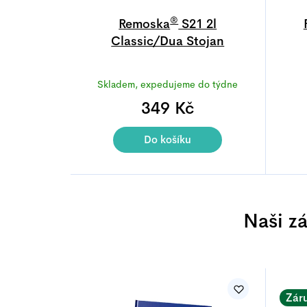
®
Remoska
S21 2l
Classic/Dua Stojan
Průměrné
Skladem, expedujeme do týdne
hodnocení
produktu
349 Kč
je
5,0
Do košíku
z
5
hvězdiček.
Naši z
Zár