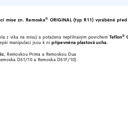
®
icí míse zn. Remoska
ORIGINAL (typ R11) vyráběné před
®
epla z víka na mísu) a potažena nepřilnavým povrchem
Teflon
C
lepší manipulaci jsou k ní
připevněna plastová ucha.
ic
,
Remoskou Prima
a
Remoskou Dua
Remoska D51/10
a
Remoska D51F/10
).