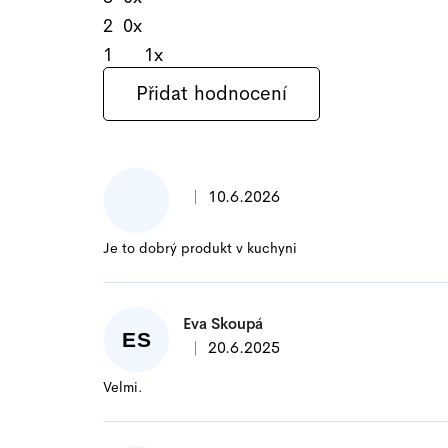
2
0x
1
1x
Přidat hodnocení
V
ý
p
|
10.6.2026
i
Hodnocení produktu je 5 z 5 hvězdi
s
h
Je to dobrý produkt v kuchyni
o
d
n
Eva Skoupá
ES
o
|
20.6.2025
Hodnocení produktu je 5 z 5 hvězdi
c
Velmi.
e
n
í