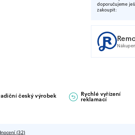
doporučujeme ješ
zakoupit:
Remo
Nákupem
Rychlé vyřízení
radiční český výrobek
reklamací
nocení (32)