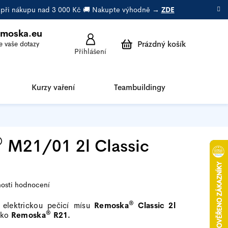
a při nákupu nad 3 000 Kč 🚚 Nakupte výhodně →
ZDE
emoska.eu
Prázdný košík
Přihlášení
Nákupní
košík
Kurzy vaření
Teambuildingy
Porad
®
M21/01 2l Classic
osti hodnocení
®
 elektrickou pečicí mísu
Remoska
Classic 2l
®
ako
Remoska
R21.