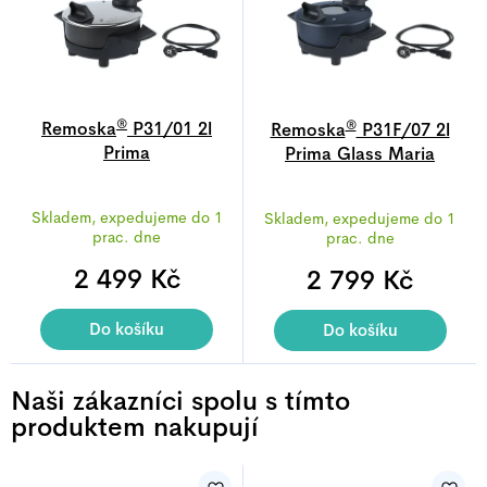
®
®
Remoska
P31/01 2l
Remoska
P31F/07 2l
Prima
Prima Glass Maria
Průměrné
Průměrné
Skladem, expedujeme do 1
Skladem, expedujeme do 1
hodnocení
hodnocení
prac. dne
prac. dne
produktu
produktu
2 499 Kč
je
2 799 Kč
je
5,0
4,9
z
z
Do košíku
Do košíku
5
5
hvězdiček.
hvězdiček.
Naši zákazníci spolu s tímto
produktem nakupují