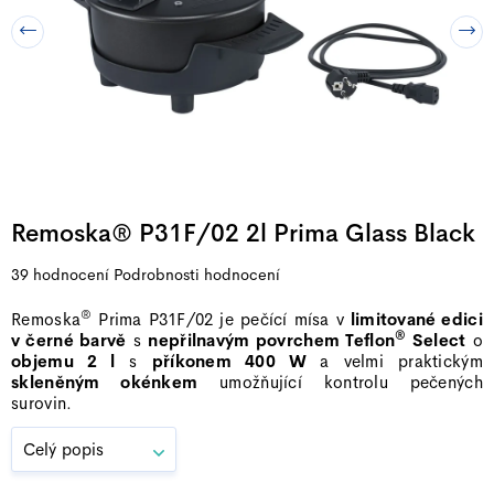
Remoska® P31F/02 2l Prima Glass Black
Průměrné
39 hodnocení
Podrobnosti hodnocení
hodnocení
®
Remoska
Prima P31F/02 je pečící mísa v
limitované edici
produktu
®
v černé barvě
s
nepřilnavým povrchem Teflon
Select
o
je
objemu 2 l
s
příkonem 400 W
a velmi praktickým
5,0
skleněným okénkem
umožňující kontrolu pečených
z
surovin.
5
Celý popis
hvězdiček.