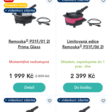
Poslední kusy
+ videokurz zdarma
®
Remoska
P31F/01 2l
Limitovaná edice
®
Prima Glass
Remoska
P31F/06 2l
Prima Glass Magenta
Průměrné
Průměrné
Momentálně nedostupné
Skladem, expedujeme do 1
hodnocení
hodnocení
prac. dne
produktu
produktu
1 999 Kč
je
2 399 Kč
je
2 899 Kč
5,0
5,0
z
z
Detail
Do košíku
5
5
hvězdiček.
hvězdiček.
+ videokurz zdarma
+ videokurz zdarma