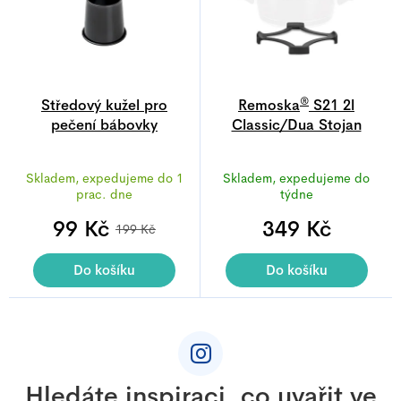
®
Středový kužel pro
Remoska
S21 2l
pečení bábovky
Classic/Dua Stojan
Průměrné
Průměrné
Skladem, expedujeme do 1
Skladem, expedujeme do
hodnocení
hodnocení
prac. dne
týdne
produktu
produktu
99 Kč
je
349 Kč
je
199 Kč
4,2
5,0
z
z
Do košíku
Do košíku
5
5
Z
hvězdiček.
hvězdiček.
á
p
a
Hledáte inspiraci, co uvařit ve