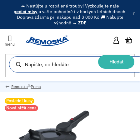
Přejít
☀️ Nestůjte u rozpálené trouby! Vyzkoušejte naše
na
pečicí mísy
a vařte pohodlně i v horkých letních dnech.
Doprava zdarma při nákupu nad 3 000 Kč 🚚 Nakupte
obsah
výhodně →
ZDE
N
k
Hledat
®
Remoska
Prima
Poslední kusy
Nová nižší cena