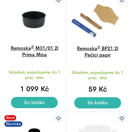
®
®
Remoska
M31/01 2l
Remoska
BP21 2l
Prima Mísa
Pečicí papír
Průměrné
Průměrné
Skladem, expedujeme do 1
Skladem, expedujeme do 1
hodnocení
hodnocení
prac. dne
prac. dne
produktu
produktu
1 099 Kč
je
59 Kč
je
5,0
5,0
z
z
Do košíku
Do košíku
5
5
hvězdiček.
hvězdiček.
Akce
Novinka