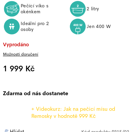
Pečící víko s
2 litry
okénkem
Ideální pro 2
Jen 400 W
osoby
Vyprodáno
Možnosti doručení
1 999 Kč
Měrná cena:
Zdarma od nás dostanete
+ Videokurz: Jak na pečicí mísu od
Remosky
v hodnotě 999 Kč
Hlídat
P31F/02