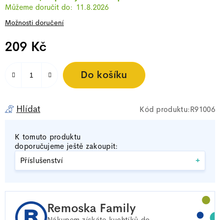
11.8.2026
Možnosti doručení
209 Kč
Měrná cena:
Do košíku
Hlídat
R91006
K tomuto produktu
doporučujeme ještě zakoupit:
+
Příslušenství
Remoska Family
Nákupem získáte
kuchtíků do