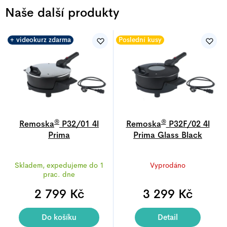
Naše další produkty
+ videokurz zdarma
Poslední kusy
®
®
Remoska
P32/01 4l
Remoska
P32F/02 4l
Prima
Prima Glass Black
Průměrné
Průměrné
Skladem, expedujeme do 1
Vyprodáno
hodnocení
hodnocení
prac. dne
produktu
produktu
2 799 Kč
je
3 299 Kč
je
4,9
4,9
z
z
Do košíku
Detail