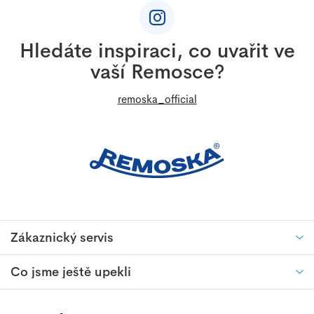
á
p
a
Hledáte inspiraci, co uvařit ve
t
vaší Remosce?
í
remoska_official
Zákaznický servis
Co jsme ještě upekli