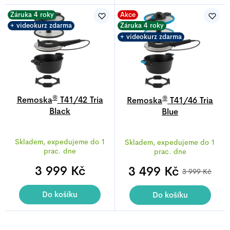
5
5
hvězdiček.
hvězdiček.
Záruka 4 roky
Akce
+ videokurz zdarma
Záruka 4 roky
+ videokurz zdarma
®
®
Remoska
T41/42 Tria
Remoska
T41/46 Tria
Black
Blue
Průměrné
Průměrné
Skladem, expedujeme do 1
Skladem, expedujeme do 1
hodnocení
hodnocení
prac. dne
prac. dne
produktu
produktu
3 999 Kč
je
3 499 Kč
je
3 999 Kč
4,7
4,8
z
z
Do košíku
Do košíku
5
5
Z
hvězdiček.
hvězdiček.