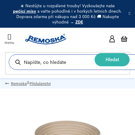
Přejít
☀️ Nestůjte u rozpálené trouby! Vyzkoušejte naše
na
pečicí mísy
a vařte pohodlně i v horkých letních dnech.
Doprava zdarma při nákupu nad 3 000 Kč 🚚 Nakupte
obsah
výhodně →
ZDE
N
k
Hledat
®
Remoska
Příslušenství