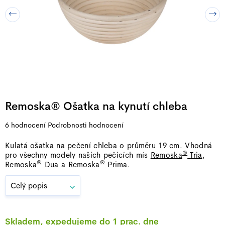
Remoska® Ošatka na kynutí chleba
Průměrné
6 hodnocení
Podrobnosti hodnocení
hodnocení
Kulatá ošatka na pečení chleba o průměru 19 cm.
Vhodná
produktu
®
pro všechny modely našich pečicích mís
Remoska
Tria
,
je
®
®
Remoska
Dua
a
Remoska
Prima
.
5,0
z
Celý popis
5
hvězdiček.
Skladem, expedujeme do 1 prac. dne