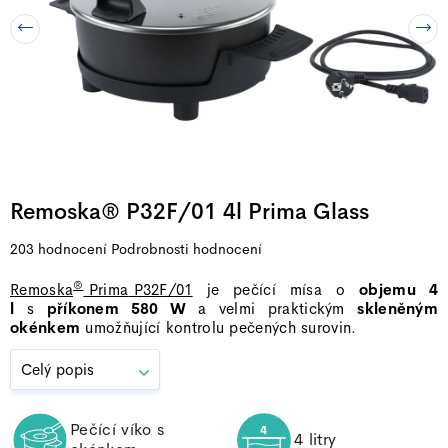
Remoska® P32F/01 4l Prima Glass
Průměrné
203 hodnocení
Podrobnosti hodnocení
hodnocení
®
Remoska
Prima
P32F/01
je pečící mísa o
objemu 4
produktu
l
s
příkonem 580 W
a velmi praktickým
skleněným
je
okénkem
umožňující kontrolu pečených surovin.
5,0
z
Celý popis
5
hvězdiček.
Pečící víko s
4 litry