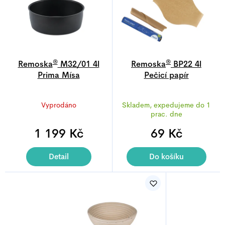
®
®
Remoska
M32/01 4l
Remoska
BP22 4l
Prima Mísa
Pečicí papír
Průměrné
Průměrné
Vyprodáno
Skladem, expedujeme do 1
hodnocení
hodnocení
prac. dne
produktu
produktu
1 199 Kč
je
69 Kč
je
5,0
4,9
z
z
Detail
Do košíku
5
5
hvězdiček.
hvězdiček.