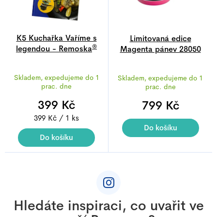
K5 Kuchařka Vaříme s
Limitovaná edice
®
legendou - Remoska
Magenta pánev 28050
Tria
28 cm
Průměrné
Průměrné
Skladem, expedujeme do 1
Skladem, expedujeme do 1
hodnocení
hodnocení
prac. dne
prac. dne
produktu
produktu
399 Kč
je
799 Kč
je
4,6
4,9
Měrná
399 Kč / 1 ks
z
z
Do košíku
cena:
Do košíku
5
5
hvězdiček.
hvězdiček.
Z
á
p
a
Hledáte inspiraci, co uvařit ve
t