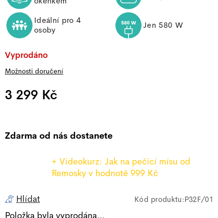
okénkem
Ideální pro 4
Jen 580 W
osoby
Vyprodáno
Možnosti doručení
3 299 Kč
Měrná cena:
Zdarma od nás dostanete
+ Videokurz: Jak na pečicí mísu od
Remosky
v hodnotě 999 Kč
Hlídat
P32F/01
Položka byla vyprodána…