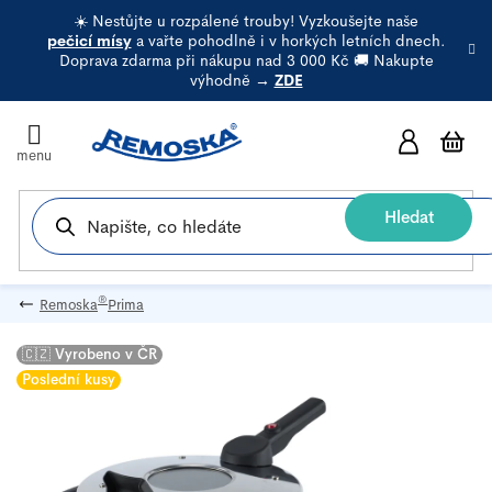
Přejít
☀️ Nestůjte u rozpálené trouby! Vyzkoušejte naše
na
pečicí mísy
a vařte pohodlně i v horkých letních dnech.
Doprava zdarma při nákupu nad 3 000 Kč 🚚 Nakupte
obsah
výhodně →
ZDE
N
k
Hledat
®
Remoska
Prima
🇨🇿 Vyrobeno v ČR
Poslední kusy