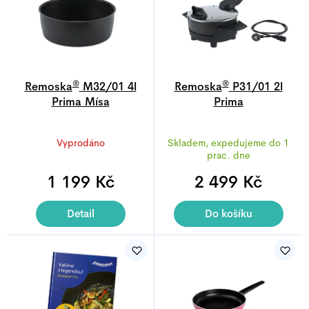
®
®
Remoska
M32/01 4l
Remoska
P31/01 2l
Prima Mísa
Prima
Průměrné
Průměrné
Vyprodáno
Skladem, expedujeme do 1
hodnocení
hodnocení
prac. dne
produktu
produktu
1 199 Kč
je
2 499 Kč
je
5,0
5,0
z
z
Detail
Do košíku
5
5
hvězdiček.
hvězdiček.