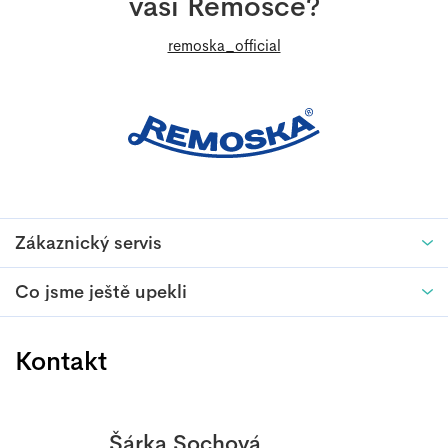
vaší Remosce?
í
remoska_official
Zákaznický servis
Co jsme ještě upekli
Kontakt
Šárka Sochová