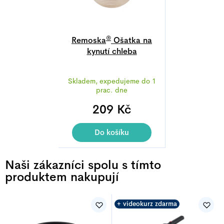
®
Remoska
Ošatka na
kynutí chleba
Průměrné
Skladem, expedujeme do 1
hodnocení
prac. dne
produktu
209 Kč
je
5,0
z
Do košíku
5
hvězdiček.
Naši zákazníci spolu s tímto
produktem nakupují
+ videokurz zdarma