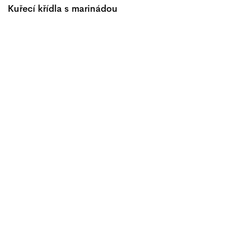
Kuřecí křídla s marinádou