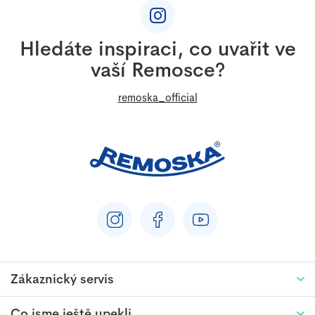
á
c
p
í
a
p
Hledáte inspiraci, co uvařit ve
t
r
vaší Remosce?
í
v
k
remoska_official
y
v
ý
p
i
s
u
Zákaznický servis
Co jsme ještě upekli